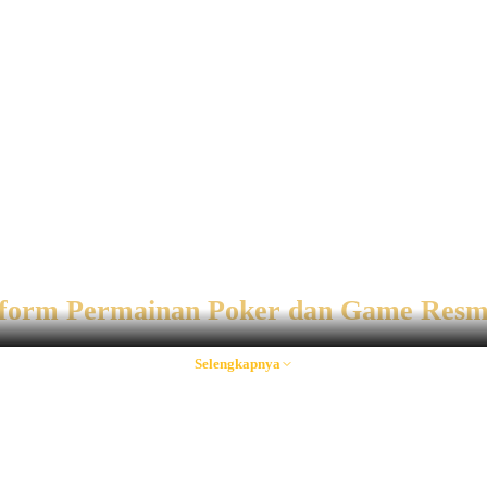
orm Permainan Poker dan Game Resm
Selengkapnya
NDONESIA . Agen Judi Poker Online, Poker Capsa Susun Online, Poker Banda
ndar Poker Ceme Terbaik di Indonesia. POKERKLIK188 Memberikan pelayana
osit dan Penarikan dana (withdraw) cepat. Segera Coba Permainan Poker Terbaik d
 INDONESIA Hanya di Pokerklik188.